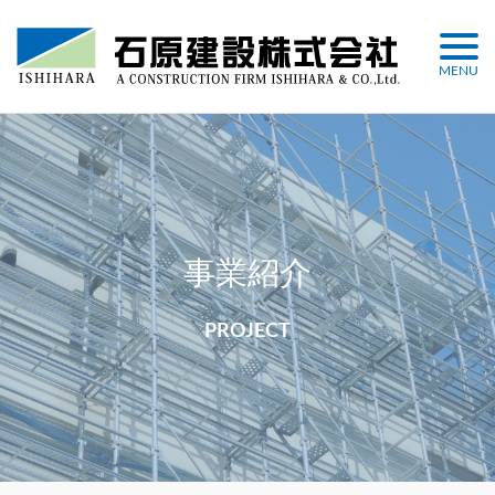
Skip
to
MENU
content
事業紹介
PROJECT